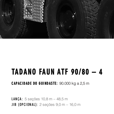
TADANO FAUN ATF 90/80 – 4
90.000 kg a 2,5 m
CAPACIDADE DO GUINDASTE:
5 seções 10,8 m – 48,5 m
LANÇA:
2 seções 9,0 m – 16,0 m
JIB (OPCIONAL):