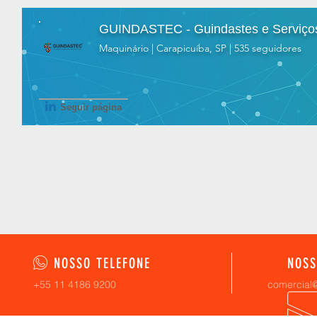
GUINDASTEC - Guindastes e Serviços
Maquinário | Carapicuíba, SP | 535 seguidores
Seguir página
NOSSO TELEFONE
NOSS
+55 11 4186 9200
comercial